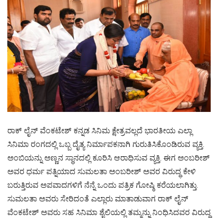
ರಾಕ್ ಲೈನ್ ವೆಂಕಟೇಶ್ ಕನ್ನಡ ಸಿನಿಮ ಕ್ಷೇತ್ರವಲ್ಲದೆ ಭಾರತೀಯ ಎಲ್ಲಾ
ಸಿನಿಮಾ ರಂಗದಲ್ಲಿ ಒಬ್ಬ ದೈತ್ಯ ನಿರ್ಮಾಪಕನಾಗಿ ಗುರುತಿಸಿಕೊಂಡಿರುವ ವ್ಯಕ್ತಿ‌.
ಅಂಬಿಯನ್ನು ಅಣ್ಣನ ಸ್ಥಾನದಲ್ಲಿ ಕೂರಿಸಿ ಆರಾಧಿಸುವ ವ್ಯಕ್ತಿ. ಈಗ ಅಂಬರೀಶ್
ಅವರ ಧರ್ಮ ಪತ್ನಿಯಾದ ಸುಮಲತಾ ಅಂಬರೀಶ್ ಅವರ ವಿರುದ್ಧ ಕೇಳಿ
ಬರುತ್ತಿರುವ ಅಪವಾದಗಳಿಗೆ ನೆನ್ನೆ ಒಂದು ಪತ್ರಿಕ ಗೋಷ್ಠಿ ಕರೆಯಲಾಗಿತ್ತು.
ಸುಮಲತಾ ಅವರು ಸೇರಿದಂತೆ ಎಲ್ಲಾರು ಮಾತಾಡುವಾಗ ರಾಕ್ ಲೈನ್
ವೆಂಕಟೇಶ್ ಅವರು ಸಹ ಸಿನಿಮಾ ಶೈಲಿಯಲ್ಲಿ ತಮ್ಮನ್ನು ನಿಂಧಿಸಿದವರ ವಿರುದ್ದ