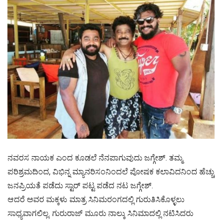
ನವರಸ ನಾಯಕ ಎಂದ ಕೂಡಲೆ ನೆನಪಾಗುವುದು ಜಗ್ಗೇಶ್. ತಮ್ಮ
ಪರಿಶ್ರಮದಿಂದ, ವಿಭಿನ್ನ ಮ್ಯಾನರಿಸಂನಿಂದಲೆ ಪೋಷಕ ಕಲಾವಿದನಿಂದ ಹೆಚ್ಚು
ಜನಪ್ರಿಯತೆ ಪಡೆದು ಸ್ಟಾರ್ ಪಟ್ಟ ಪಡೆದ ನಟ ಜಗ್ಗೇಶ್.
ಆದರೆ ಅವರ ಮಕ್ಕಳು ಮಾತ್ರ ಸಿನಿಮರಂಗದಲ್ಲಿ ಗುರುತಿಸಿಕೊಳ್ಳಲು
ಸಾಧ್ಯವಾಗಲಿಲ್ಲ. ಗುರುರಾಜ್ ಮೂರು ನಾಲ್ಕು ಸಿನಿಮಾದಲ್ಲಿ ನಟಿಸಿದರು