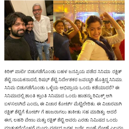
ಕಿರಿಕ್ ಪಾರ್ಟಿ ಬಿಡುಗಡೆಗೊಂಡು ಬಹಳ ಜನಪ್ರಿಯ ಪಡೆದ ಸಿನಿಮಾ .ರಕ್ಷಿತ್
ಶೆಟ್ಟಿ ನಾಯಕನಾದರೆ, ರಿಷಭ್ ಶೆಟ್ಟಿ ನಿರ್ದೇಶಕರ ಜವಬ್ದಾರಿ ಹೊತ್ತಿದ್ದ ಸಿನಿಮಾ.
ಸಿನಿಮ ಬಿಡುಗಡೆಗೊಂಡು ಒಳ್ಳೆಯ ಅಭಿಪ್ರಾಯ ಒಂದು ಕಡೆಯಾದರೆ? ಈ
ಸಿನಿಮಾದಲ್ಲಿ ಶಾಂತಿ ಕ್ರಾಂತಿ ಸಿನಿಮಾದ ಒಂದು ಹಾಡನ್ನು ರಿಮಿಕ್ಸ್ ಆಗಿ
ಬಳಸಲಾಗಿದೆ ಎಂದು, ಈ ವಿಚಾರ ಕೋರ್ಟ್ ಮೆಟ್ಟಿಲೇರಿತು. ಈ ವಿಚಾರವಾಗಿ
ರಕ್ಷಿತ್ ಶೆಟ್ಟಿಗೆ ಕೋರ್ಟ್ ಗೆ ಹಾಜರಾಗಲು ತಾಕೀತು ಸಹ ಮಾಡಿತ್ತು. ಆದರೆ
ಈಗ, ಲಹರಿ ವೇಣು ಮತ್ತು ರಕ್ಷಿತ್ ಶೆಟ್ಟಿ ಅವರು ಎರಡು ನಿಮಿಷದ ಒಂದು
ಮಾತುಕಥೆಯೊಳಗೆ ಮೂರು ವರ್ಷದ ಜಗಳ, ಜರ್ಚೆ, ಊಹೆ ಪೋಹೆ ಎಲ್ಲವೂ