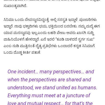
ಸುಖಾಂತ್ಯವಾಗಿದೆ.
ಸಿನಿಮಾ ಒಂದು ದೇವಸ್ಥಾನವಿದ್ದಂತ್ತೆ. ಅಲ್ಲಿ ಸರಸ್ವತಿ ಇದ್ದಾಳೆ. ಪೂಜಾರಿಗಳು
ಇದ್ದಾರೆ. ನಾವು ಭಕ್ತಾದಿಗಳು ಭಯ, ಭಕ್ತಿಯಿಂದ ಬರಬೇಕು. ನಮ್ಮ ಮದ್ಯೆ ಈಗ
ಯಾವ ಮನಸ್ಥಾಪವು ಇಲ್ಲ.ಎಂದು ಲಹರಿ ವೇಣು ಅವರು ಖಾಸಗಿ ಸುದ್ದಿ
ವಾಹಿನಿಯೊಳಗೆ ಹೇಳಿದ್ದಾರೆ. ಏನೆ ಇರಲಿ “ಕೂಡಿ ಬಾಳಿದರೆ ಸ್ವರ್ಗ ಸುಖ”
ಎಂಬ ನುಡಿ ಮುತ್ತಿನಂತೆ ದೈತ್ಯ ಪ್ರತಿಭೆಗಳು ಒಂದಾದರೆ ಕನ್ನಡ ಸಿನಿಮಾಗೆ
ಒಂದು ದೊಡ್ಡ ಕೀರ್ತಿ ಪತಾಕೆ.
One incident… many perspectives… and
when the perspectives are shared and
understood, we stand united as humans.
Everything must meet at a juncture of
love and mutual respect… for that’s the