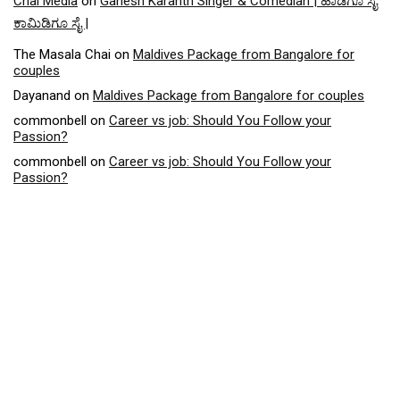
Chai Media
on
Ganesh Karanth Singer & Comedian | ಹಾಡಿಗೂ ಸೈ
ಕಾಮಿಡಿಗೂ ಸೈ |
The Masala Chai
on
Maldives Package from Bangalore for
couples
Dayanand
on
Maldives Package from Bangalore for couples
commonbell
on
Career vs job: Should You Follow your
Passion?
commonbell
on
Career vs job: Should You Follow your
Passion?