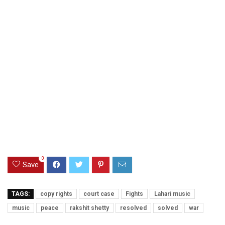
0
Save
TAGS:
copy rights
court case
Fights
Lahari music
music
peace
rakshit shetty
resolved
solved
war